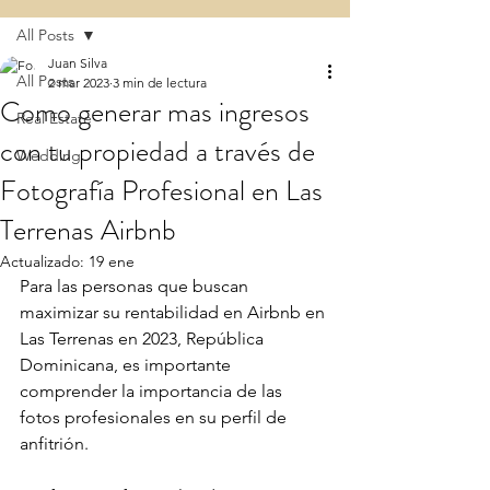
All Posts
Juan Silva
All Posts
2 mar 2023
3 min de lectura
Como generar mas ingresos
Real Estate
con tu propiedad a través de
Wedding
Fotografía Profesional en Las
Terrenas Airbnb
Actualizado:
19 ene
Para las personas que buscan 
maximizar su rentabilidad en Airbnb en 
Las Terrenas en 2023, República 
Dominicana, es importante 
comprender la importancia de las 
fotos profesionales en su perfil de 
anfitrión.